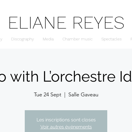
ELIANE REYES
hy
Discography
Media
Chamber music
Spectacles
o with L’orchestre 
Tue 24 Sept
  |  
Salle Gaveau
Les inscriptions sont closes
Voir autres événements