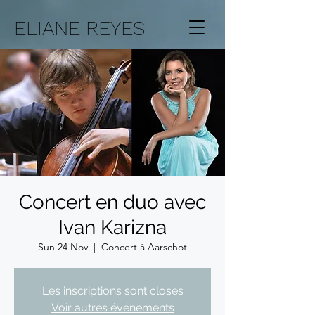
ELIANE REYES
Concert en duo avec
Ivan Karizna
Sun 24 Nov
  |  
Concert à Aarschot
Les inscriptions sont closes
Voir autres événements