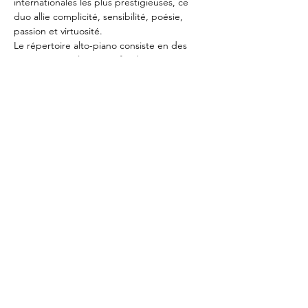
internationales les plus prestigieuses, ce 
duo allie complicité, sensibilité, poésie, 
passion et virtuosité.

Le répertoire alto-piano consiste en des 
œuvres originales et profondes, qui exige 
une palette sonore et des richesses de 
timbre et de maturité que ce duo maîtrise 
avec brio.
©2026
by Eliane Reyes
Réalisé avec l'aide de la