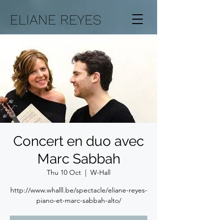
ELIANE REYES
Concert en duo avec
Marc Sabbah
Thu 10 Oct
  |  
W-Hall
http://www.whalll.be/spectacle/eliane-reyes-
piano-et-marc-sabbah-alto/