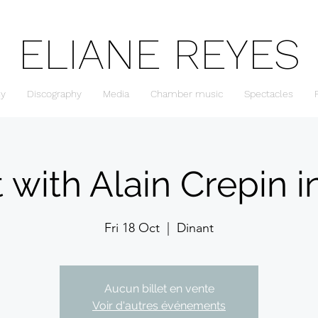
ELIANE REYES
hy
Discography
Media
Chamber music
Spectacles
 with Alain Crepin i
Fri 18 Oct
  |  
Dinant
Aucun billet en vente
Voir d'autres événements