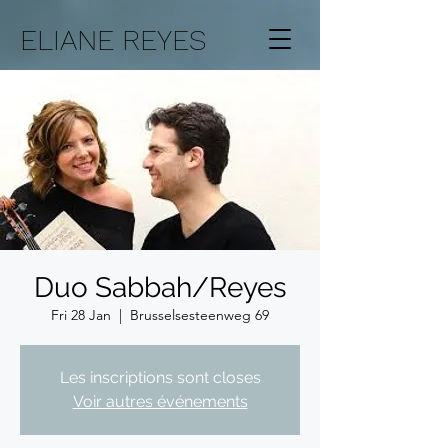
ELIANE REYES
Duo Sabbah/Reyes
Fri 28 Jan
  |  
Brusselsesteenweg 69
Les inscriptions sont closes
Voir autres événements