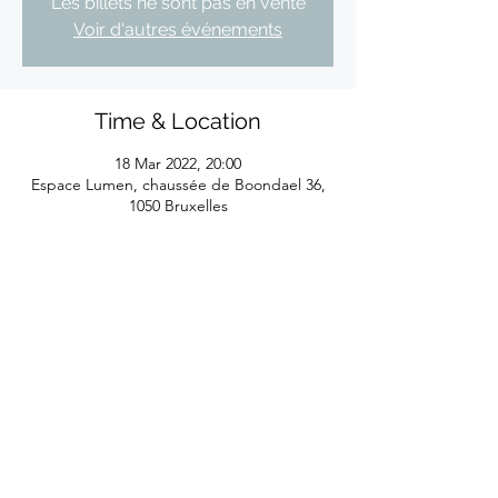
Les billets ne sont pas en vente
Voir d'autres événements
Time & Location
18 Mar 2022, 20:00
Espace Lumen, chaussée de Boondael 36,
1050 Bruxelles
©2026
by Eliane Reyes
Réalisé avec l'aide de la