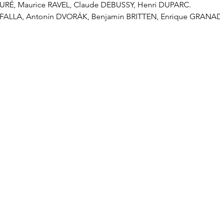
FAURÉ, Maurice RAVEL, Claude DEBUSSY, Henri DUPARC.

DE FALLA, Antonín DVORÁK, Benjamin BRITTEN, Enrique GRANA