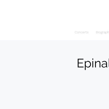
Concerts
Biograp
Epina