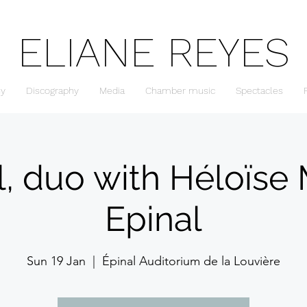
ELIANE REYES
hy
Discography
Media
Chamber music
Spectacles
l, duo with Héloïse 
Epinal
Sun 19 Jan
  |  
Épinal Auditorium de la Louvière