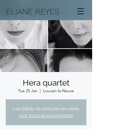
ELIANE REYES
Hera quartet
Tue 25 Jan
  |  
Louvain-la-Neuve
Les billets ne sont pas en vente
Voir d'autres événements