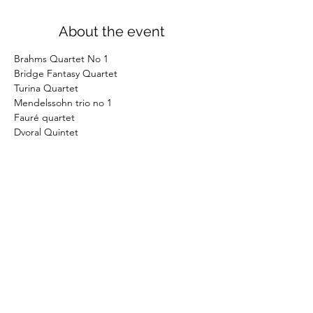
About the event
Brahms Quartet No 1
Bridge Fantasy Quartet
Turina Quartet
Mendelssohn trio no 1
Fauré quartet
Dvoral Quintet
©2026
by Eliane Reyes
Réalisé avec l'aide de la