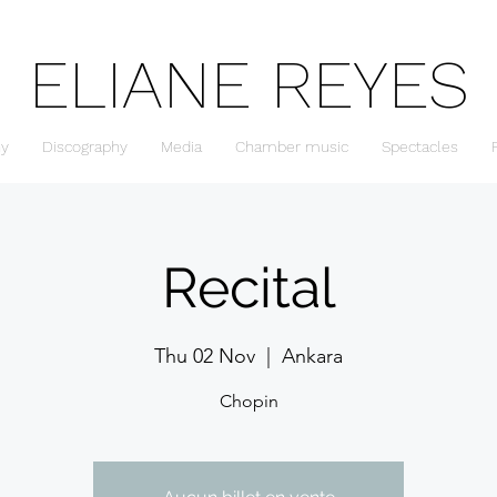
ELIANE REYES
hy
Discography
Media
Chamber music
Spectacles
Recital
Thu 02 Nov
  |  
Ankara
Chopin