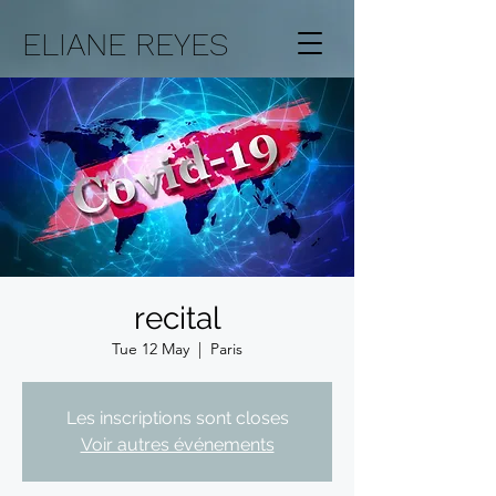
ELIANE REYES
recital
Tue 12 May
  |  
Paris
Les inscriptions sont closes
Voir autres événements