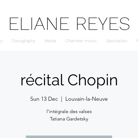
ELIANE REYES
hy
Discography
Media
Chamber music
Spectacles
récital Chopin
Sun 13 Dec
  |  
Louvain-la-Neuve
l'intégrale des valses
Tatiana Gardetsky