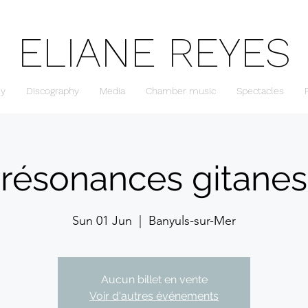
ELIANE REYES
hy
Discography
Media
Chamber music
Spectacles
résonances gitanes
Sun 01 Jun
  |  
Banyuls-sur-Mer
Aucun billet en vente
Voir d'autres événements