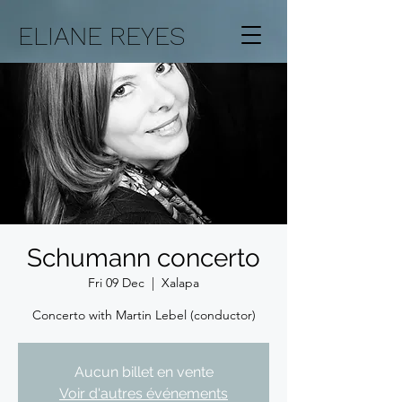
ELIANE REYES
Schumann concerto
Fri 09 Dec
  |  
Xalapa
Concerto with Martin Lebel (conductor)
Aucun billet en vente
Voir d'autres événements