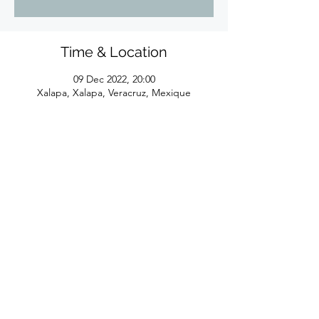
Time & Location
09 Dec 2022, 20:00
Xalapa, Xalapa, Veracruz, Mexique
©2026
by Eliane Reyes
Réalisé avec l'aide de la