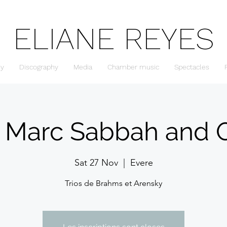
ELIANE REYES
hy
Discography
Media
Chamber music
Spectacles
h Marc Sabbah and 
Sat 27 Nov
  |  
Evere
Trios de Brahms et Arensky