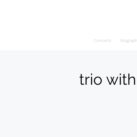
Concerts
Biograp
trio wit