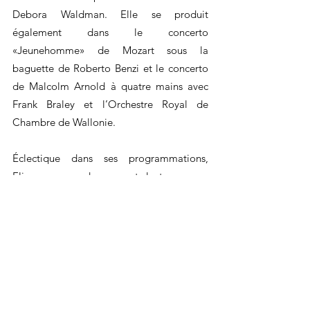
Debora Waldman. Elle se produit
également dans le concerto
«Jeunehomme» de Mozart sous la
baguette de Roberto Benzi et le concerto
de Malcolm Arnold à quatre mains avec
Frank Braley et l’Orchestre Royal de
Chambre de Wallonie.
Éclectique dans ses programmations,
Eliane a conçu des concerts-lectures avec,
entre autres, Jean-Yves Clément et Michel
Onfray, Fabrice Midal ou encore Axelle
Thiry et Didier Van Cauwelaert. En duo
avec Jean-Claude Vanden Eynden, ils
obtiennent le « gouden label » pour leur
disque Brahms-Brüll-Bargiel en première
mondiale.