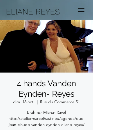
ELIANE REYES
4 hands Vanden
Eynden- Reyes
dim. 18 oct.
  |  
Rue du Commerce 51
Brahms- Micha- Ravel
http://ateliermarcelhastir.eu/agenda/duo-
jean-claude-vanden-eynden-eliane-reyes/