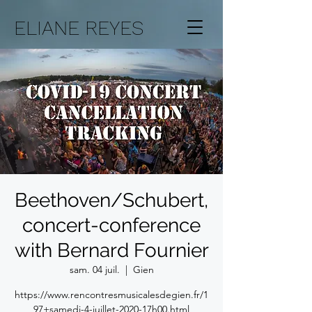
ELIANE REYES
Beethoven/Schubert,
concert-conference
with Bernard Fournier
sam. 04 juil.
  |  
Gien
https://www.rencontresmusicalesdegien.fr/1
97+samedi-4-juillet-2020-17h00.html