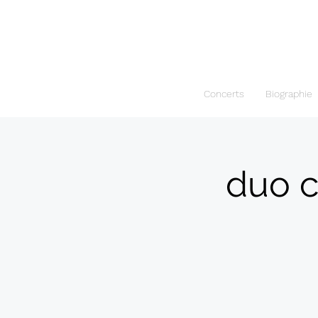
Concerts
Biographie
duo c