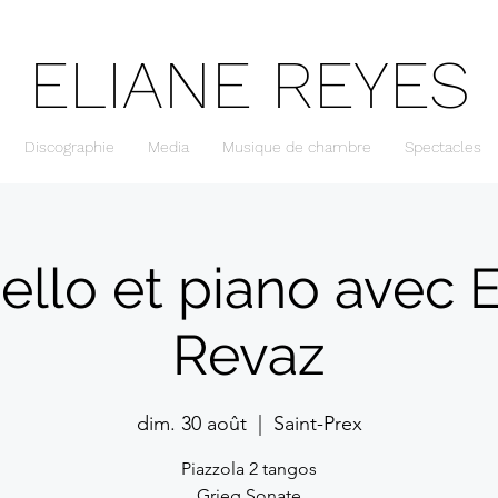
ELIANE REYES
Discographie
Media
Musique de chambre
Spectacles
ello et piano avec E
Revaz
dim. 30 août
  |  
Saint-Prex
Piazzola 2 tangos
Grieg Sonate