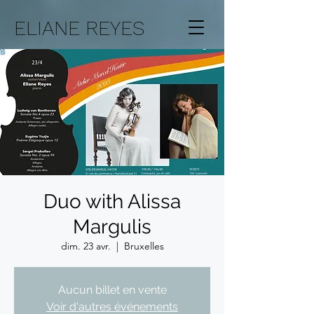
ELIANE REYES
Duo with Alissa
Margulis
dim. 23 avr.
  |  
Bruxelles
Aucun billet en vente
Voir d'autres événements