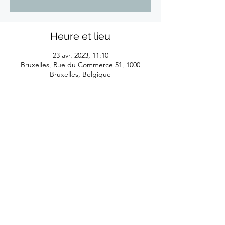
Heure et lieu
23 avr. 2023, 11:10
Bruxelles, Rue du Commerce 51, 1000
Bruxelles, Belgique
©2026
by Eliane Reyes
Réalisé avec l'aide de la