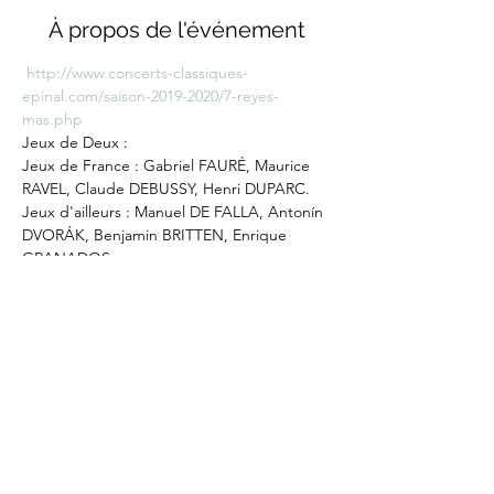
À propos de l'événement
http://www.concerts-classiques-
epinal.com/saison-2019-2020/7-reyes-
mas.php
Jeux de Deux :

Jeux de France : Gabriel FAURÉ, Maurice 
RAVEL, Claude DEBUSSY, Henri DUPARC.

Jeux d'ailleurs : Manuel DE FALLA, Antonín 
DVORÁK, Benjamin BRITTEN, Enrique 
GRANADOS.
©2026
by Eliane Reyes
Réalisé avec l'aide de la