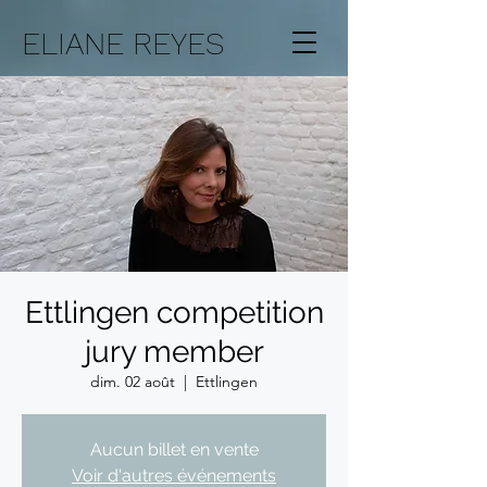
ELIANE REYES
Ettlingen competition
jury member
dim. 02 août
  |  
Ettlingen
Aucun billet en vente
Voir d'autres événements