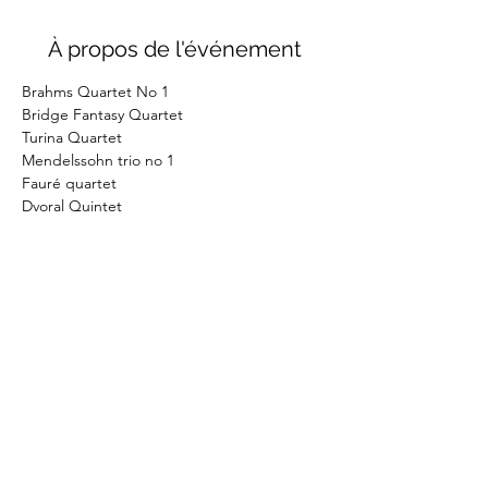
À propos de l'événement
Brahms Quartet No 1
Bridge Fantasy Quartet
Turina Quartet
Mendelssohn trio no 1
Fauré quartet
Dvoral Quintet
©2026
by Eliane Reyes
Réalisé avec l'aide de la