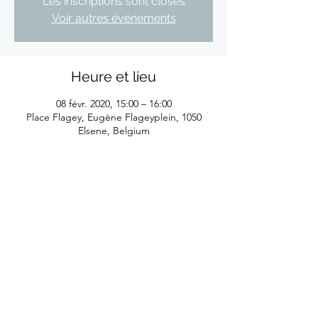
Les inscriptions sont closes
Voir autres événements
Heure et lieu
08 févr. 2020, 15:00 – 16:00
Place Flagey, Eugène Flageyplein, 1050
Elsene, Belgium
©2026
by Eliane Reyes
Réalisé avec l'aide de la