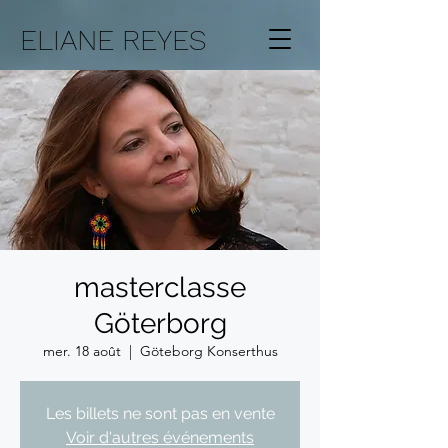
ELIANE REYES
masterclasse
Göterborg
mer. 18 août
  |  
Göteborg Konserthus
Les billets ne sont pas en vente
Voir d'autres événements