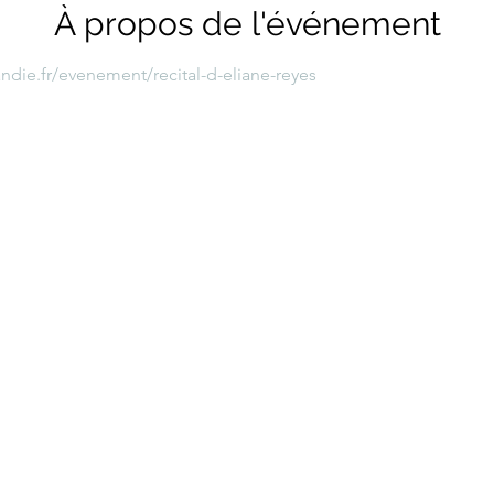
À propos de l'événement
die.fr/evenement/recital-d-eliane-reyes