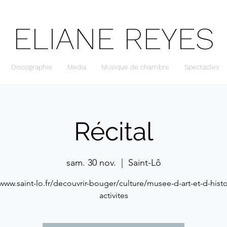
ELIANE REYES
Discographie
Media
Musique de chambre
Spectacles
Récital
sam. 30 nov.
  |  
Saint-Lô
/www.saint-lo.fr/decouvrir-bouger/culture/musee-d-art-et-d-histo
activites