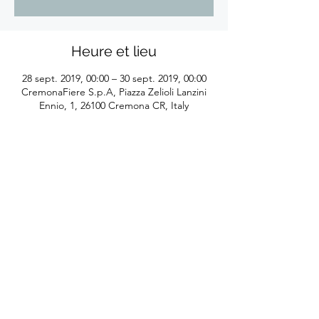
Heure et lieu
28 sept. 2019, 00:00 – 30 sept. 2019, 00:00
CremonaFiere S.p.A, Piazza Zelioli Lanzini
Ennio, 1, 26100 Cremona CR, Italy
©2026
by Eliane Reyes
Réalisé avec l'aide de la