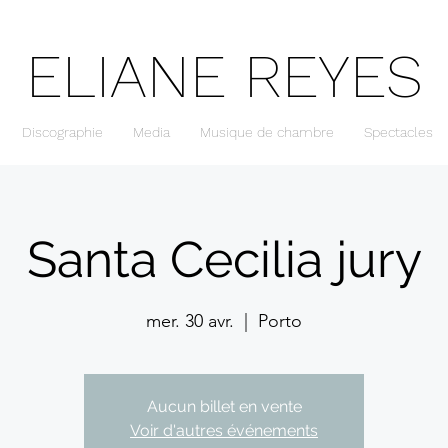
ELIANE REYES
Discographie
Media
Musique de chambre
Spectacles
Santa Cecilia jury
mer. 30 avr.
  |  
Porto
Aucun billet en vente
Voir d'autres événements